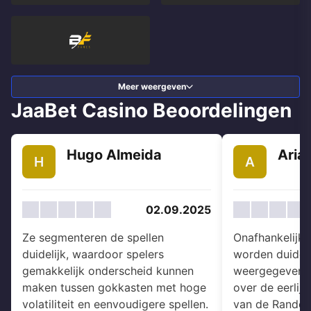
Meer weergeven
JaaBet Casino Beoordelingen
Hugo Almeida
Aria
H
A
02.09.2025
Ze segmenteren de spellen
Onafhankelijke
duidelijk, waardoor spelers
worden duideli
gemakkelijk onderscheid kunnen
weergegeven, 
maken tussen gokkasten met hoge
over de eerlijk
volatiliteit en eenvoudigere spellen.
van de Rando