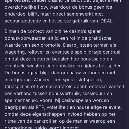
overzichtelijke flow, waardoor de bonus geen los
onderdeel blijft, maar direct samenwerkt met
accountactivatie en het eerste gebruik van iDEAL.
Binnen de context van online casino’s spelen
bonusvoorwaarden altijd een rol in de praktische
waarde van een promotie. Daarbij staan termen als
wagering, rollover en eventuele spelbijdrage centraal,
omdat deze factoren bepalen hoe bonussaldo en
eventuele winsten zich ontwikkelen tijdens het spelen.
De bonuslogica blijft daarom nauw verbonden met
inzetgedrag. Wanneer een speler slotspellen,
tafelspellen of live casinotafels opent, ontstaat vanzelf
een verband tussen bonusverbruik, sessieduur en
spelmechaniek. Vooral bij casinospellen worden
begrippen als RTP, volatiliteit en house edge relevant,
omdat deze eigenschappen invloed hebben op het
ritme van de bankroll en op de manier waarop een
promotioneel saldo wordt ingezet.