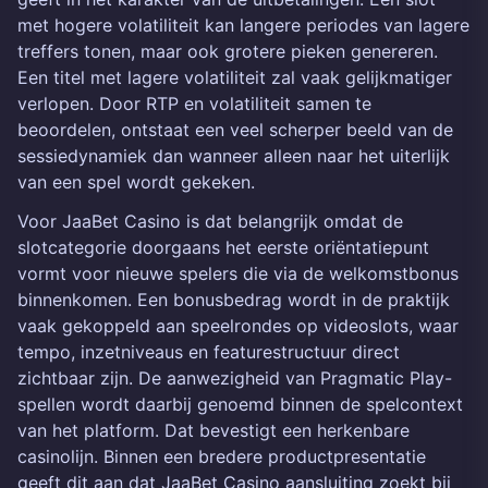
met hogere volatiliteit kan langere periodes van lagere
treffers tonen, maar ook grotere pieken genereren.
Een titel met lagere volatiliteit zal vaak gelijkmatiger
verlopen. Door RTP en volatiliteit samen te
beoordelen, ontstaat een veel scherper beeld van de
sessiedynamiek dan wanneer alleen naar het uiterlijk
van een spel wordt gekeken.
Voor JaaBet Casino is dat belangrijk omdat de
slotcategorie doorgaans het eerste oriëntatiepunt
vormt voor nieuwe spelers die via de welkomstbonus
binnenkomen. Een bonusbedrag wordt in de praktijk
vaak gekoppeld aan speelrondes op videoslots, waar
tempo, inzetniveaus en featurestructuur direct
zichtbaar zijn. De aanwezigheid van Pragmatic Play-
spellen wordt daarbij genoemd binnen de spelcontext
van het platform. Dat bevestigt een herkenbare
casinolijn. Binnen een bredere productpresentatie
geeft dit aan dat JaaBet Casino aansluiting zoekt bij