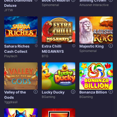
Deco Diamonds
Book Of Rebirth
Shining Crown
Spinomenal
Amusnet Interactive
Deluxe
JFTW
Sahara Riches
Extra Chilli
Majestic King
Spinomenal
Cash Collect
MEGAWAYS
Playtech
BTG
Valley of the
Lucky Ducky
Bonanza Billion
BGaming
BGaming
Gods
Yggdrasil