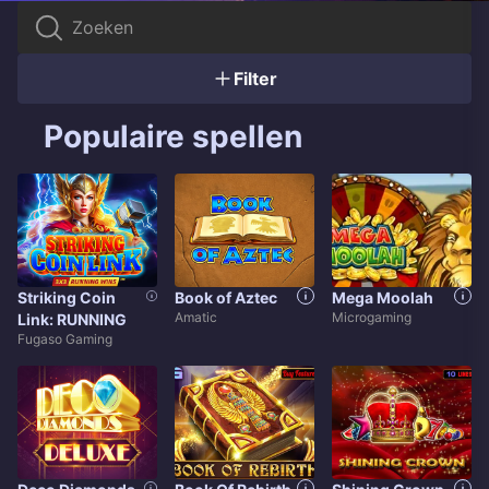
Filter
Populaire spellen
Striking Coin
Book of Aztec
Mega Moolah
Amatic
Microgaming
Link: RUNNING
Fugaso Gaming