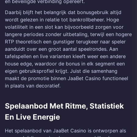
en beveiligde verbinding opereert.
Daarbij blijft het belangrijk dat bonusgebruik altijd
wordt gelezen in relatie tot bankrollbeheer. Hoge
volatiliteit in een slot kan bijvoorbeeld zorgen voor
langere periodes zonder uitbetaling, terwijl een hogere
RTP theoretisch een gunstiger terugkeer naar speler
aanduidt over een groot aantal speelrondes. Aan
tafelspellen en live varianten kleeft weer een andere
house edge, waardoor de bonus in elk segment een
eigen gebruiksprofiel krijgt. Juist die samenhang
maakt de promotie binnen JaaBet Casino functioneel
in plaats van decoratief.
Spelaanbod Met Ritme, Statistiek
En Live Energie
Het spelaanbod van JaaBet Casino is ontworpen als