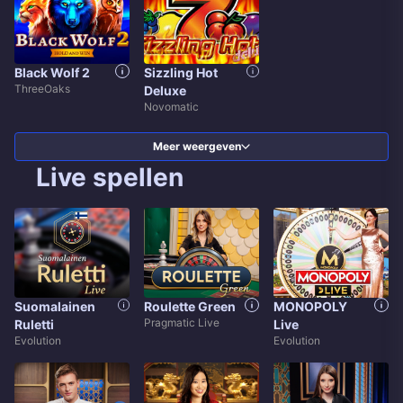
Black Wolf 2
Sizzling Hot
ThreeOaks
Deluxe
Novomatic
Meer weergeven
Live spellen
Suomalainen
Roulette Green
MONOPOLY
Pragmatic Live
Ruletti
Live
Evolution
Evolution