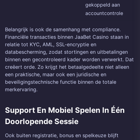
gekoppeld aan
accountcontrole
Belangrijk is ook de samenhang met compliance.
Financiële transacties binnen JaaBet Casino staan in
relatie tot KYC, AML, SSL-encryptie en
databescherming, zodat stortingen en uitbetalingen
binnen een gecontroleerd kader worden verwerkt. Dat
creëert orde. Zo krijgt het betaalgedeelte niet alleen
een praktische, maar ook een juridische en
beveiligingstechnische functie binnen de totale
merkervaring.
Support En Mobiel Spelen In Één
Doorlopende Sessie
Ook buiten registratie, bonus en spelkeuze blijft