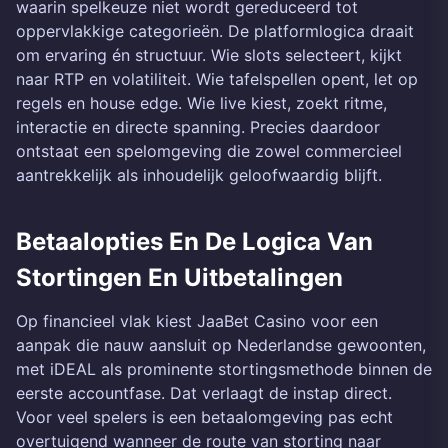
waarin spelkeuze niet wordt gereduceerd tot
oppervlakkige categorieën. De platformlogica draait
om ervaring én structuur. Wie slots selecteert, kijkt
naar RTP en volatiliteit. Wie tafelspellen opent, let op
regels en house edge. Wie live kiest, zoekt ritme,
interactie en directe spanning. Precies daardoor
ontstaat een spelomgeving die zowel commercieel
aantrekkelijk als inhoudelijk geloofwaardig blijft.
Betaalopties En De Logica Van
Stortingen En Uitbetalingen
Op financieel vlak kiest JaaBet Casino voor een
aanpak die nauw aansluit op Nederlandse gewoonten,
met iDEAL als prominente stortingsmethode binnen de
eerste accountfase. Dat verlaagt de instap direct.
Voor veel spelers is een betaalomgeving pas echt
overtuigend wanneer de route van storting naar