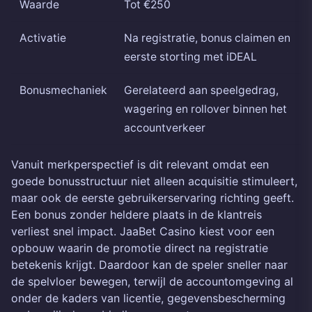
Waarde
Tot €250
Activatie
Na registratie, bonus claimen en
eerste storting met iDEAL
Bonusmechaniek
Gerelateerd aan speelgedrag,
wagering en rollover binnen het
accountverkeer
Vanuit merkperspectief is dit relevant omdat een
goede bonusstructuur niet alleen acquisitie stimuleert,
maar ook de eerste gebruikerservaring richting geeft.
Een bonus zonder heldere plaats in de klantreis
verliest snel impact. JaaBet Casino kiest voor een
opbouw waarin de promotie direct na registratie
betekenis krijgt. Daardoor kan de speler sneller naar
de spelvloer bewegen, terwijl de accountomgeving al
onder de kaders van licentie, gegevensbescherming