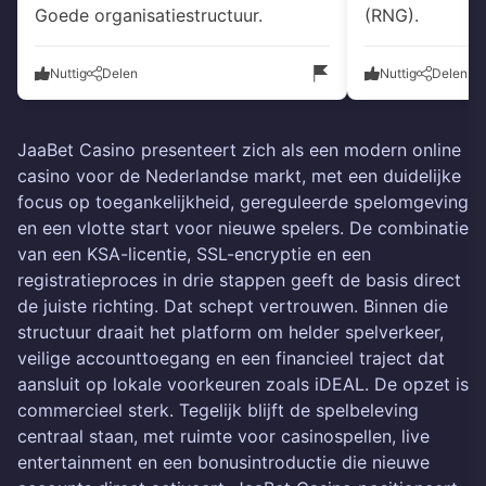
Goede organisatiestructuur.
(RNG).
Nuttig
Delen
Nuttig
Delen
JaaBet Casino presenteert zich als een modern online
casino voor de Nederlandse markt, met een duidelijke
focus op toegankelijkheid, gereguleerde spelomgeving
en een vlotte start voor nieuwe spelers. De combinatie
van een KSA-licentie, SSL-encryptie en een
registratieproces in drie stappen geeft de basis direct
de juiste richting. Dat schept vertrouwen. Binnen die
structuur draait het platform om helder spelverkeer,
veilige accounttoegang en een financieel traject dat
aansluit op lokale voorkeuren zoals iDEAL. De opzet is
commercieel sterk. Tegelijk blijft de spelbeleving
centraal staan, met ruimte voor casinospellen, live
entertainment en een bonusintroductie die nieuwe