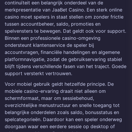
continuïteit een belangrijk onderdeel van de
merkpresentatie van JaaBet Casino. Een sterk online
casino moet spelers in staat stellen om zonder frictie
tussen accountbeheer, saldo, promoties en
spelvensters te bewegen. Dat geldt ook voor support.
Binnen een professionele casino-omgeving
ondersteunt klantenservice de speler bij
accountvragen, financiële handelingen en algemene
platformnavigatie, zodat de gebruikservaring stabiel
blijft tijdens verschillende fasen van het traject. Goede
support versterkt vertrouwen.
Voor mobiel gebruik geldt hetzelfde principe. De
mobiele casino-ervaring draait niet alleen om
schermformaat, maar om sessiebehoud,
overzichtelijke menustructuur en snelle toegang tot
belangrijke onderdelen zoals saldo, bonusstatus en
spelcategorieën. Daardoor kan een speler onderweg
doorgaan waar een eerdere sessie op desktop of